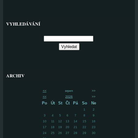
VYHLEDÁVÁNÍ
ARCHIV
<<
srpen
>>
<<
2026
>>
Po
Út
St
Čt
Pá
So
Ne
1
2
3
4
5
6
7
8
9
10
11
12
13
14
15
16
17
18
19
20
21
22
23
24
25
26
27
28
29
30