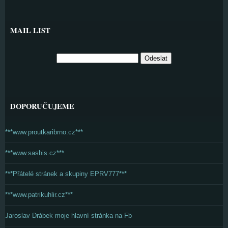
MAIL LIST
DOPORUČUJEME
***www.proutkaribrno.cz***
***www.sashis.cz***
***Přátelé stránek a skupiny EPRV777***
***www.patrikuhlir.cz***
Jaroslav Drábek moje hlavní stránka na Fb