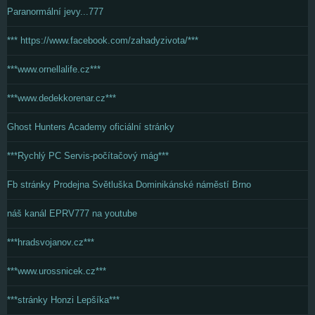
Paranormální jevy...777
*** https://www.facebook.com/zahadyzivota/***
***www.ornellalife.cz***
***www.dedekkorenar.cz***
Ghost Hunters Academy oficiální stránky
***Rychlý PC Servis-počítačový mág***
Fb stránky Prodejna Světluška Dominikánské náměstí Brno
náš kanál EPRV777 na youtube
***hradsvojanov.cz***
***www.urossnicek.cz***
***stránky Honzi Lepšíka***