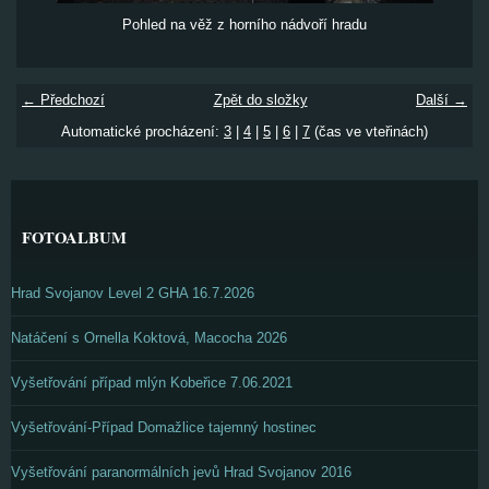
Pohled na věž z horního nádvoří hradu
← Předchozí
Zpět do složky
Další →
Automatické procházení:
3
|
4
|
5
|
6
|
7
(čas ve vteřinách)
FOTOALBUM
Hrad Svojanov Level 2 GHA 16.7.2026
Natáčení s Ornella Koktová, Macocha 2026
Vyšetřování případ mlýn Kobeřice 7.06.2021
Vyšetřování-Případ Domažlice tajemný hostinec
Vyšetřování paranormálních jevů Hrad Svojanov 2016