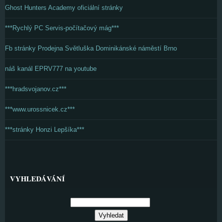
Ghost Hunters Academy oficiální stránky
***Rychlý PC Servis-počítačový mág***
Fb stránky Prodejna Světluška Dominikánské náměstí Brno
náš kanál EPRV777 na youtube
***hradsvojanov.cz***
***www.urossnicek.cz***
***stránky Honzi Lepšíka***
VYHLEDÁVÁNÍ