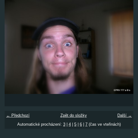
← Předchozí
Zpět do složky
Další →
Automatické procházení:
3
|
4
|
5
|
6
|
7
(čas ve vteřinách)