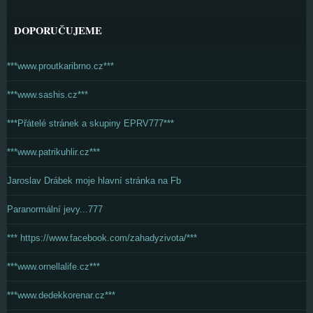
DOPORUČUJEME
***www.proutkaribrno.cz***
***www.sashis.cz***
***Přátelé stránek a skupiny EPRV777***
***www.patrikuhlir.cz***
Jaroslav Drábek moje hlavní stránka na Fb
Paranormální jevy...777
*** https://www.facebook.com/zahadyzivota/***
***www.ornellalife.cz***
***www.dedekkorenar.cz***