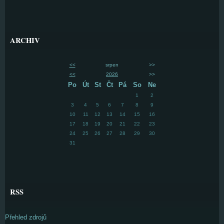
ARCHIV
<<
srpen
>>
<<
2026
>>
Po
Út
St
Čt
Pá
So
Ne
1
2
3
4
5
6
7
8
9
10
11
12
13
14
15
16
17
18
19
20
21
22
23
24
25
26
27
28
29
30
31
RSS
Přehled zdrojů