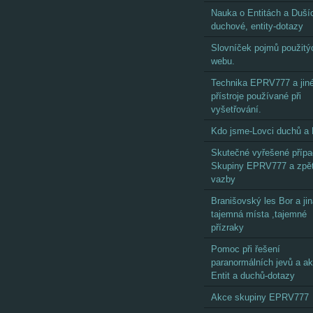
Nauka o Entitách a Dušíc
duchové, entity-dotazy
Slovníček pojmů použitý
webu.
Technika EPRV777 a jin
přístroje používané při
vyšetřování.
Kdo jsme-Lovci duchů a 
Skutečné vyřešené příp
Skupiny EPRV777 a zpě
vazby
Branišovský les Bor a ji
tajemná místa ,tajemné
přízraky
Pomoc při řešení
paranormálních jevů a akt
Entit a duchů-dotazy
Akce skupiny EPRV777