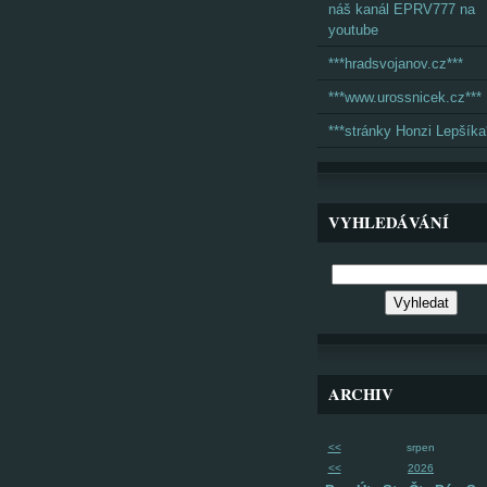
náš kanál EPRV777 na
youtube
***hradsvojanov.cz***
***www.urossnicek.cz***
***stránky Honzi Lepšíka
VYHLEDÁVÁNÍ
ARCHIV
<<
srpen
<<
2026