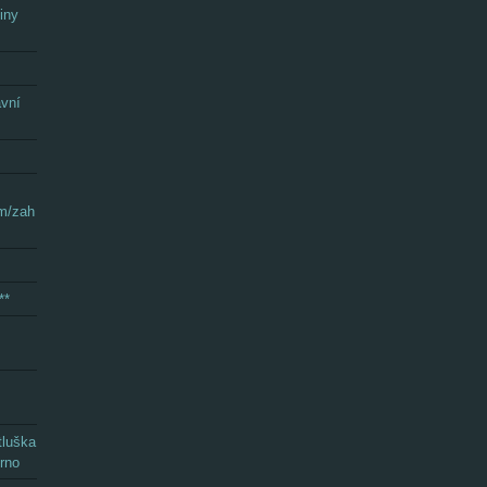
iny
avní
om/zah
**
tluška
rno