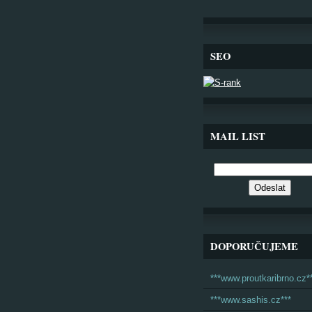
SEO
MAIL LIST
DOPORUČUJEME
***www.proutkaribrno.cz*
***www.sashis.cz***