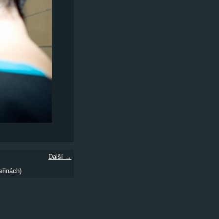
Další →
eřinách)