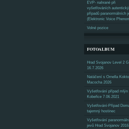
EVP- nahrané při
vyšetřováních autentick
případů paranormálních j
(Elektronic Voice Pheno
Volné pozice
FOTOALBUM
Hrad Svojanov Level 2 
16.7.2026
Natáčení s Ornella Kokto
Macocha 2026
Vyšetřování případ mlýn
Kobeřice 7.06.2021
Vyšetřování-Případ Doma
tajemný hostinec
Vyšetřování paranormáln
jevů Hrad Svojanov 2016