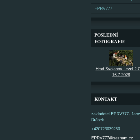
EPRV777
POSLEDNÍ
FOTOGRAFIE
Hrad Svojanov Level 2
16.7.2026
KONTAKT
zakladatel EPRV777- Jaro
Drábek
+420723039250
EPRV777@seznam.cz