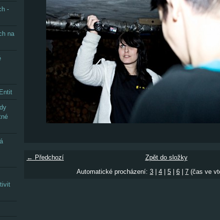
h -
ch na
é
Entit
ady
tné
ná
← Předchozí
Zpět do složky
Automatické procházení:
3
|
4
|
5
|
6
|
7
(čas ve vt
ivit