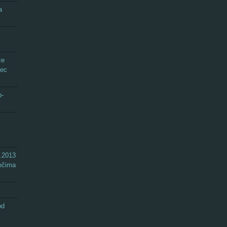
a
ce
tec
b-
.2013
 očima
od