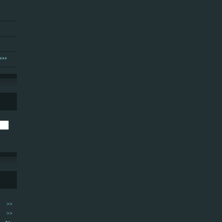
***
>>
>>