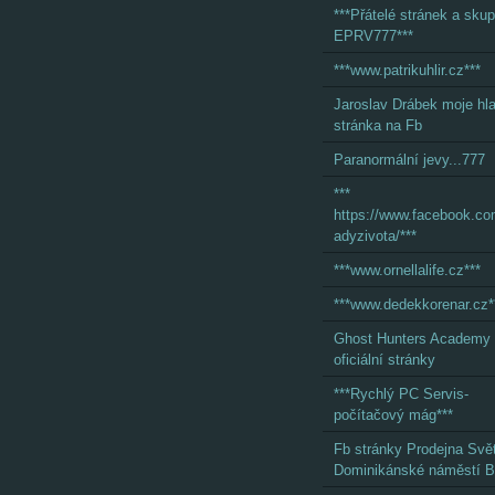
***Přátelé stránek a skup
EPRV777***
***www.patrikuhlir.cz***
Jaroslav Drábek moje hl
stránka na Fb
Paranormální jevy...777
***
https://www.facebook.c
adyzivota/***
***www.ornellalife.cz***
***www.dedekkorenar.cz*
Ghost Hunters Academy
oficiální stránky
***Rychlý PC Servis-
počítačový mág***
Fb stránky Prodejna Svě
Dominikánské náměstí B