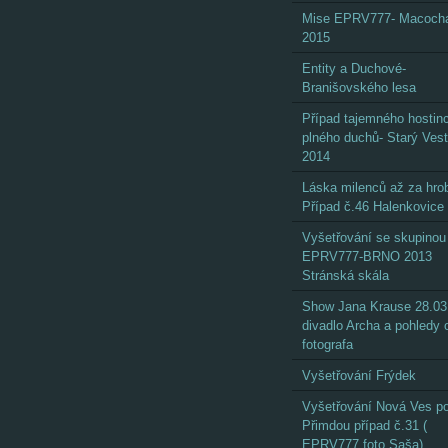
Mise EPRV777- Macoch
2015
Entity a Duchové-
Branišovského lesa
Případ tajemného hostin
plného duchů- Starý Ves
2014
Láska milenců až za hro
Případ č.46 Halenkovice
Vyšetřování se skupinou
EPRV777-BRNO 2013
Stránská skála
Show Jana Krause 28.03
divadlo Archa a pohledy
fotografa
Vyšetřování Frýdek
Vyšetřování Nová Ves p
Přimdou případ č.31 (
EPRV777 foto Saša)