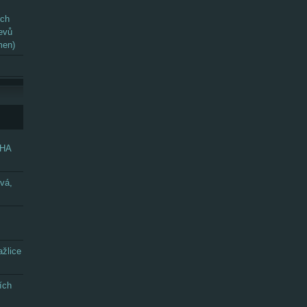
ých
evů
men)
GHA
vá,
žlice
ích