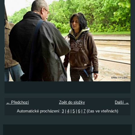
← Předchozí
Zpět do složky
Další →
Automatické procházení:
3
|
4
|
5
|
6
|
7
(čas ve vteřinách)