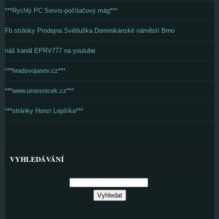
***Rychlý PC Servis-počítačový mág***
Fb stránky Prodejna Světluška Dominikánské náměstí Brno
náš kanál EPRV777 na youtube
***hradsvojanov.cz***
***www.urossnicek.cz***
***stránky Honzi Lepšíka***
VYHLEDÁVÁNÍ