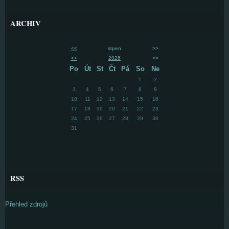
ARCHIV
<<
srpen
>>
<<
2026
>>
Po
Út
St
Čt
Pá
So
Ne
1
2
3
4
5
6
7
8
9
10
11
12
13
14
15
16
17
18
19
20
21
22
23
24
25
26
27
28
29
30
31
RSS
Přehled zdrojů