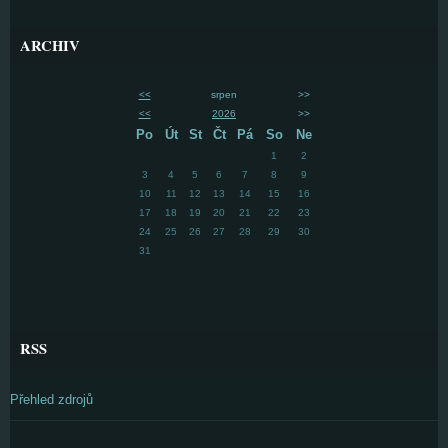
ARCHIV
<<
srpen
>>
<<
2026
>>
Po
Út
St
Čt
Pá
So
Ne
1
2
3
4
5
6
7
8
9
10
11
12
13
14
15
16
17
18
19
20
21
22
23
24
25
26
27
28
29
30
31
RSS
Přehled zdrojů