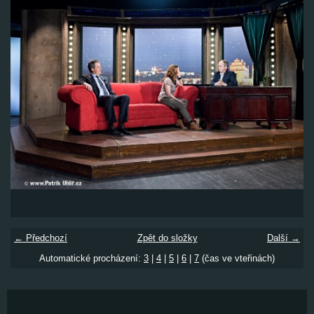
← Předchozí
Zpět do složky
Další →
Automatické procházení:
3
|
4
|
5
|
6
|
7
(čas ve vteřinách)