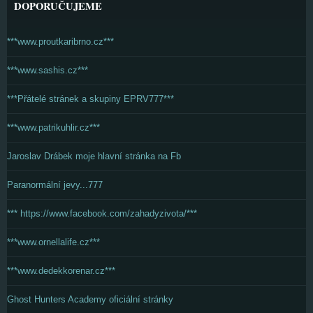
DOPORUČUJEME
***www.proutkaribrno.cz***
***www.sashis.cz***
***Přátelé stránek a skupiny EPRV777***
***www.patrikuhlir.cz***
Jaroslav Drábek moje hlavní stránka na Fb
Paranormální jevy...777
*** https://www.facebook.com/zahadyzivota/***
***www.ornellalife.cz***
***www.dedekkorenar.cz***
Ghost Hunters Academy oficiální stránky