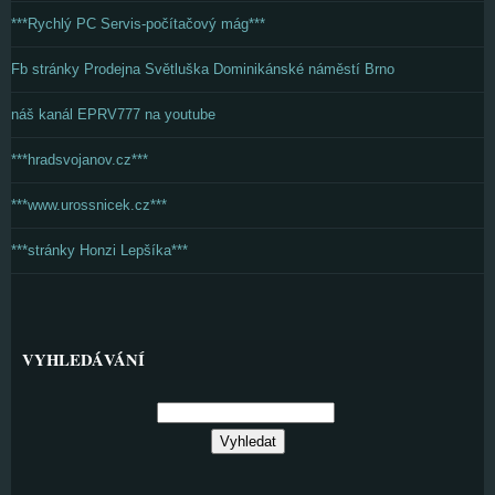
***Rychlý PC Servis-počítačový mág***
Fb stránky Prodejna Světluška Dominikánské náměstí Brno
náš kanál EPRV777 na youtube
***hradsvojanov.cz***
***www.urossnicek.cz***
***stránky Honzi Lepšíka***
VYHLEDÁVÁNÍ