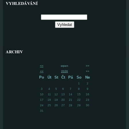
VYHLEDÁVÁNÍ
ARCHIV
<<
srpen
>>
<<
2026
>>
Po
Út
St
Čt
Pá
So
Ne
1
2
3
4
5
6
7
8
9
10
11
12
13
14
15
16
17
18
19
20
21
22
23
24
25
26
27
28
29
30
31