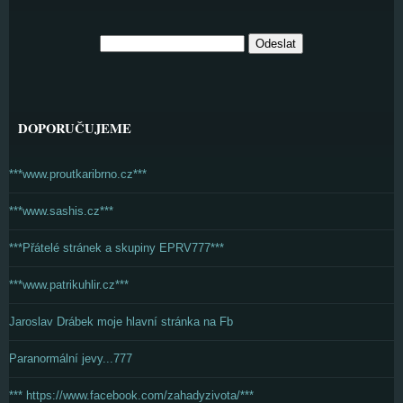
DOPORUČUJEME
***www.proutkaribrno.cz***
***www.sashis.cz***
***Přátelé stránek a skupiny EPRV777***
***www.patrikuhlir.cz***
Jaroslav Drábek moje hlavní stránka na Fb
Paranormální jevy...777
*** https://www.facebook.com/zahadyzivota/***