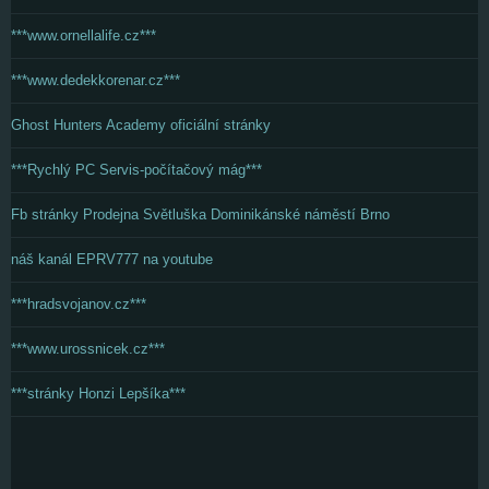
***www.ornellalife.cz***
***www.dedekkorenar.cz***
Ghost Hunters Academy oficiální stránky
***Rychlý PC Servis-počítačový mág***
Fb stránky Prodejna Světluška Dominikánské náměstí Brno
náš kanál EPRV777 na youtube
***hradsvojanov.cz***
***www.urossnicek.cz***
***stránky Honzi Lepšíka***