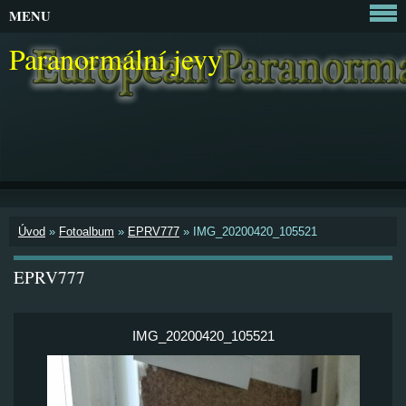
MENU
Paranormální jevy
Úvod
»
Fotoalbum
»
EPRV777
»
IMG_20200420_105521
EPRV777
IMG_20200420_105521