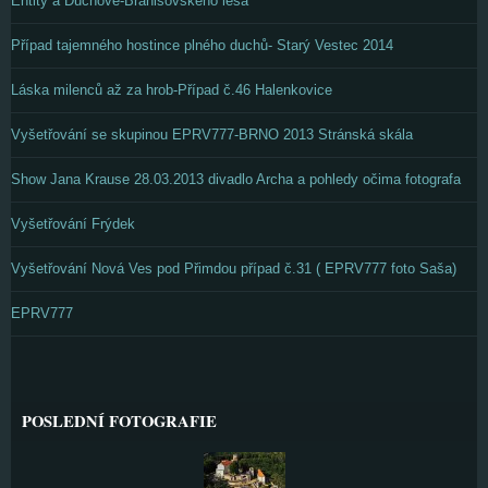
Entity a Duchové-Branišovského lesa
Případ tajemného hostince plného duchů- Starý Vestec 2014
Láska milenců až za hrob-Případ č.46 Halenkovice
Vyšetřování se skupinou EPRV777-BRNO 2013 Stránská skála
Show Jana Krause 28.03.2013 divadlo Archa a pohledy očima fotografa
Vyšetřování Frýdek
Vyšetřování Nová Ves pod Přimdou případ č.31 ( EPRV777 foto Saša)
EPRV777
POSLEDNÍ FOTOGRAFIE