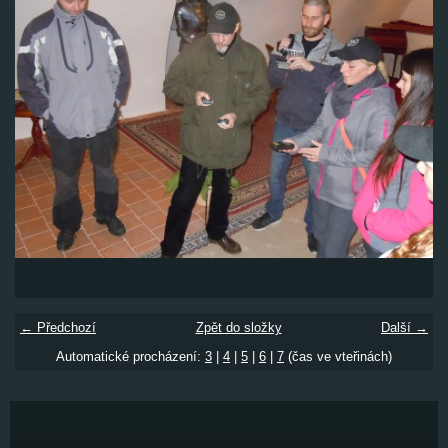
← Předchozí
Zpět do složky
Další →
Automatické procházení:
3
|
4
|
5
|
6
|
7
(čas ve vteřinách)