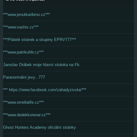
***www.proutkaribrno.cz***
***www.sashis.cz***
***Přátelé stránek a skupiny EPRV777***
***www.patrikuhlir.cz***
Jaroslav Drábek moje hlavní stránka na Fb
Paranormální jevy...777
*** https://www.facebook.com/zahadyzivota/***
***www.ornellalife.cz***
***www.dedekkorenar.cz***
Ghost Hunters Academy oficiální stránky