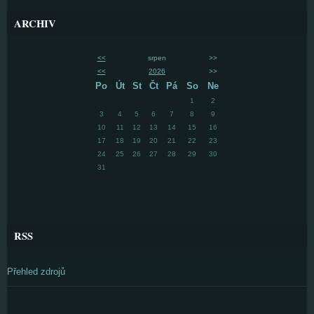
ARCHIV
<<
srpen
>>
<<
2026
>>
Po
Út
St
Čt
Pá
So
Ne
1
2
3
4
5
6
7
8
9
10
11
12
13
14
15
16
17
18
19
20
21
22
23
24
25
26
27
28
29
30
31
RSS
Přehled zdrojů