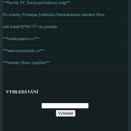
***Rychlý PC Servis-počítačový mág***
Fb stránky Prodejna Světluška Dominikánské náměstí Brno
náš kanál EPRV777 na youtube
***hradsvojanov.cz***
***www.urossnicek.cz***
***stránky Honzi Lepšíka***
VYHLEDÁVÁNÍ