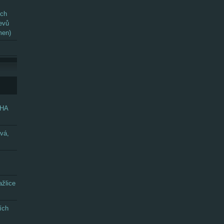
ých
evů
men)
GHA
vá,
žlice
ích