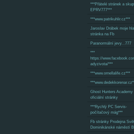
***Přátelé stránek a skup
EPRV777***
***www.patrikuhlir.cz***
Jaroslav Drábek moje hl
stránka na Fb
Paranormální jevy...777
***
https://www.facebook.c
adyzivota/***
***www.ornellalife.cz***
***www.dedekkorenar.cz*
Ghost Hunters Academy
oficiální stránky
***Rychlý PC Servis-
počítačový mág***
Fb stránky Prodejna Svě
Dominikánské náměstí B