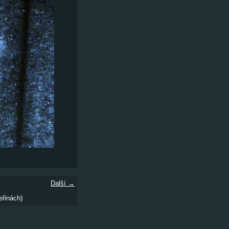
Další →
eřinách)