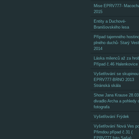
Mise EPRV777- Macoch
2015
Entity a Duchové-
Branišovského lesa
Případ tajemného hostin
plného duchů- Starý Ves
2014
Láska milenců až za hro
Případ č.46 Halenkovice
Vyšetřování se skupinou
EPRV777-BRNO 2013
Stránská skála
Show Jana Krause 28.03
divadlo Archa a pohledy
fotografa
Vyšetřování Frýdek
Vyšetřování Nová Ves p
Přimdou případ č.31 (
EPRV777 foto Saša)