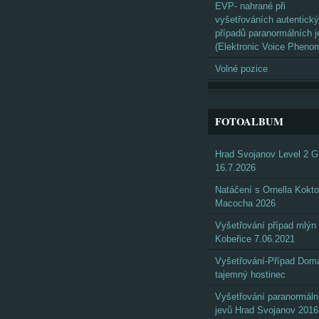
EVP- nahrané při
vyšetřováních autentick
případů paranormálních j
(Elektronic Voice Pheno
Volné pozice
FOTOALBUM
Hrad Svojanov Level 2 
16.7.2026
Natáčení s Ornella Kokto
Macocha 2026
Vyšetřování případ mlýn
Kobeřice 7.06.2021
Vyšetřování-Případ Doma
tajemný hostinec
Vyšetřování paranormáln
jevů Hrad Svojanov 2016