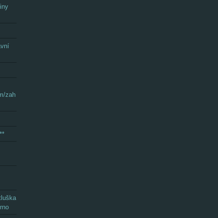
iny
avní
om/zah
**
tluška
rno