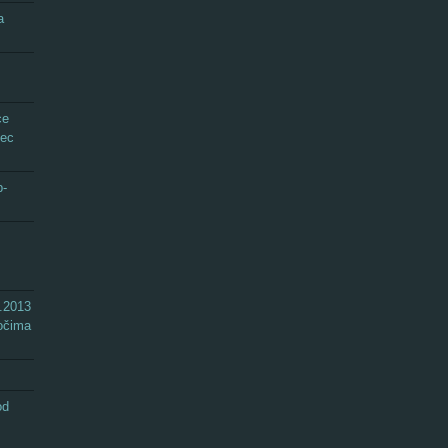
a
ce
tec
b-
.2013
 očima
od