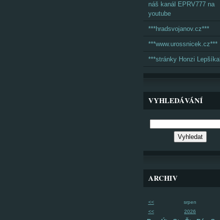
náš kanál EPRV777 na
youtube
***hradsvojanov.cz***
***www.urossnicek.cz***
***stránky Honzi Lepšíka
VYHLEDÁVÁNÍ
ARCHIV
<<
srpen
<<
2026