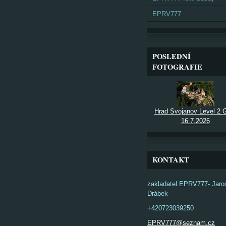
EPRV777
POSLEDNÍ
FOTOGRAFIE
Hrad Svojanov Level 2
16.7.2026
KONTAKT
zakladatel EPRV777- Jaro
Drábek
+420723039250
EPRV777@seznam.cz