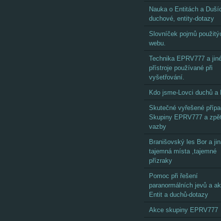
Nauka o Entitách a Dušíc
duchové, entity-dotazy
Slovníček pojmů použitý
webu.
Technika EPRV777 a jin
přístroje používané při
vyšetřování.
Kdo jsme-Lovci duchů a 
Skutečné vyřešené příp
Skupiny EPRV777 a zpě
vazby
Branišovský les Bor a ji
tajemná místa ,tajemné
přízraky
Pomoc při řešení
paranormálních jevů a akt
Entit a duchů-dotazy
Akce skupiny EPRV777