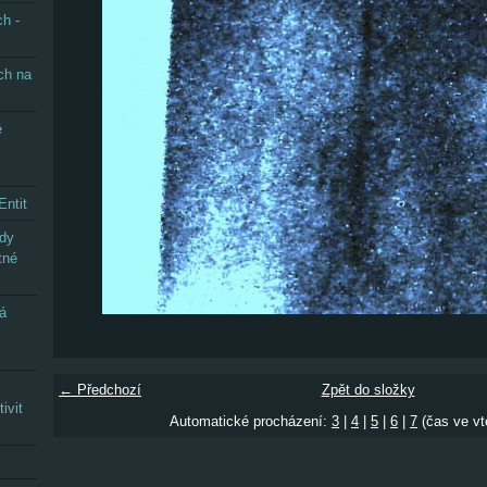
h -
ch na
é
Entit
ady
tné
ná
← Předchozí
Zpět do složky
ivit
Automatické procházení:
3
|
4
|
5
|
6
|
7
(čas ve vt