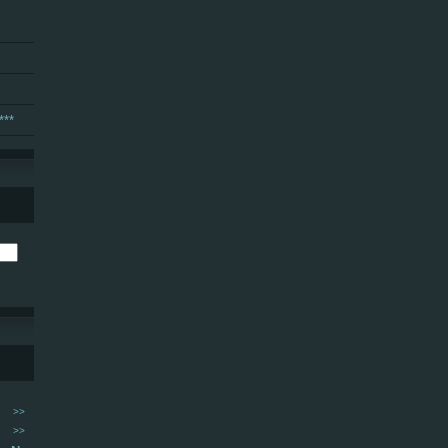
***
>>
>>