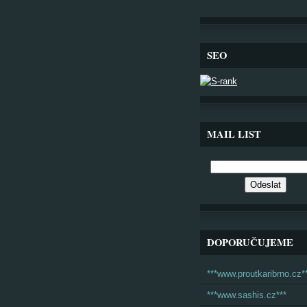
SEO
MAIL LIST
DOPORUČUJEME
***www.proutkaribrno.cz*
***www.sashis.cz***